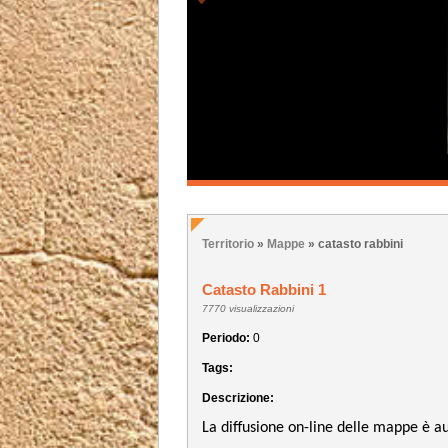
Territorio
»
Mappe
» catasto rabbini
Catasto Rabbini 1
7770 visualizzazioni
Periodo:
0
Tags:
Descrizione:
La diffusione on-line delle mappe è aut