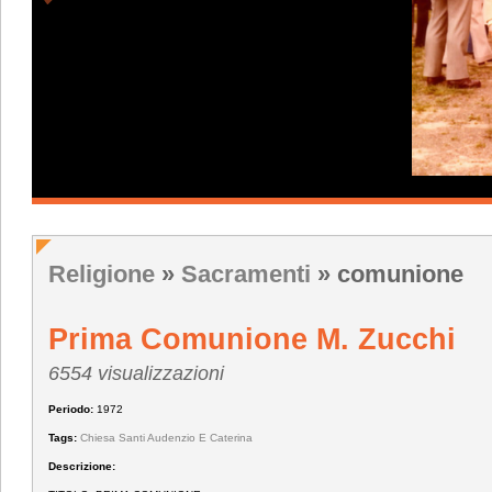
Religione
»
Sacramenti
» comunione
Prima Comunione M. Zucchi
6554 visualizzazioni
Periodo:
1972
Tags:
Chiesa Santi Audenzio E Caterina
Descrizione: