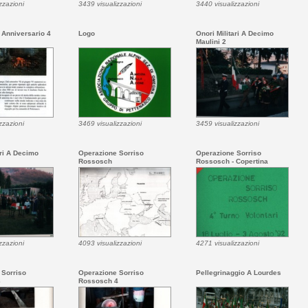
zzazioni
3439 visualizzazioni
3440 visualizzazioni
° Anniversario 4
Logo
Onori Militari A Decimo
Maulini 2
zzazioni
3469 visualizzazioni
3459 visualizzazioni
ari A Decimo
Operazione Sorriso
Operazione Sorriso
Rossosch
Rossosch - Copertina
zzazioni
4093 visualizzazioni
4271 visualizzazioni
 Sorriso
Operazione Sorriso
Pellegrinaggio A Lourdes
3
Rossosch 4