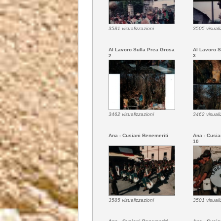
3581 visualizzazioni
3505 visuali
Al Lavoro Sulla Prea Grosa
Al Lavoro S
2
3
3462 visualizzazioni
3462 visuali
Ana - Cusiani Benemeriti
Ana - Cusia
10
3585 visualizzazioni
3501 visuali