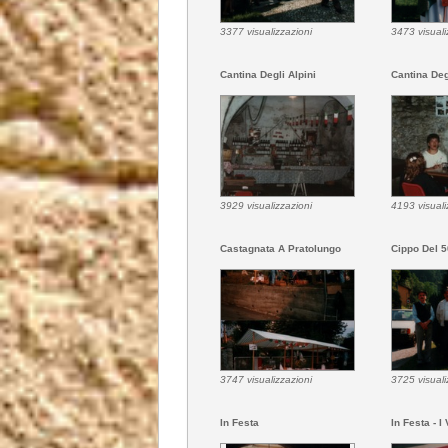
3377 visualizzazioni
3473 visuali
Cantina Degli Alpini
Cantina Deg
3929 visualizzazioni
4193 visuali
Castagnata A Pratolungo
Cippo Del 5
3747 visualizzazioni
3725 visuali
In Festa
In Festa - I