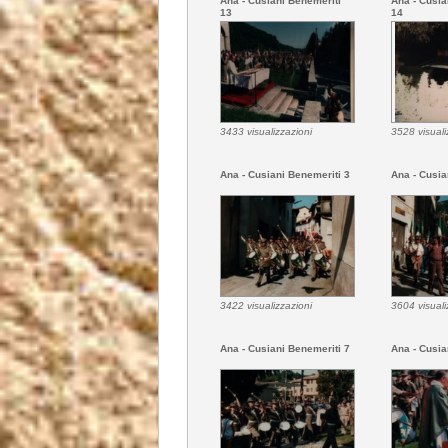
Ana - Cusiani Benemeriti
Ana - Cusia
13
14
3433 visualizzazioni
3528 visuali
Ana - Cusiani Benemeriti 3
Ana - Cusia
3422 visualizzazioni
3604 visuali
Ana - Cusiani Benemeriti 7
Ana - Cusia