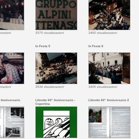
zzazioni
3570 visualizzazioni
3460 visualizzazioni
In Festa 5
In Festa 6
zzazioni
3534 visualizzazioni
3406 visualizzazioni
° Anniversario
Libretto 60° Anniversario -
Libretto 60° Anniversario 2
Copertina