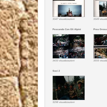
3347 visualizzazioni
3349 visuali
Pescando Con Gli Alpini
Prea Grosa
3433 visualizzazioni
3555 visuali
Soci 2
3298 visualizzazioni