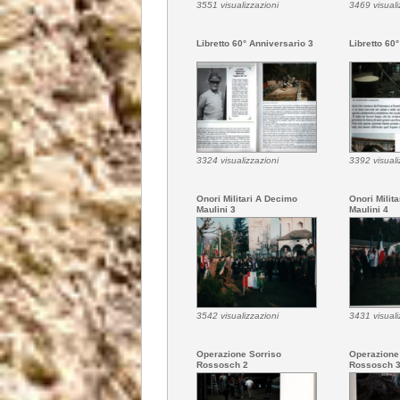
3551 visualizzazioni
3469 visuali
Libretto 60° Anniversario 3
Libretto 60
3324 visualizzazioni
3392 visuali
Onori Militari A Decimo
Onori Milit
Maulini 3
Maulini 4
3542 visualizzazioni
3431 visuali
Operazione Sorriso
Operazione
Rossosch 2
Rossosch 