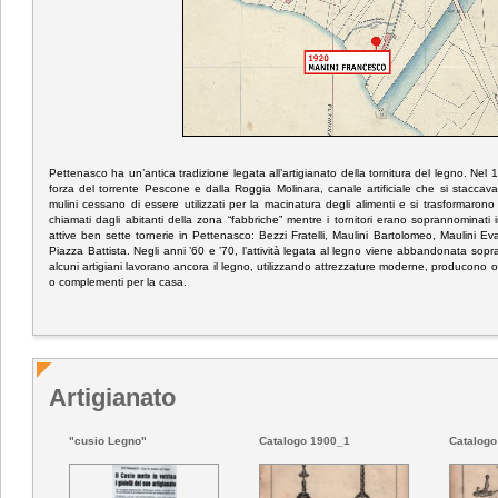
Pettenasco ha un’antica tradizione legata all’artigianato della tornitura del legno.
Nel 1
forza del torrente Pescone e dalla Roggia Molinara, canale artificiale che si staccava d
mulini cessano di essere utilizzati per la macinatura degli alimenti e si trasformarono 
chiamati dagli abitanti della zona “
fabbriche
” mentre i tornitori erano soprannominati i
attive ben sette tornerie in Pettenasco: Bezzi Fratelli, Maulini Bartolomeo, Maulini Eva
Piazza Battista.
Negli anni ’60 e ’70, l’attività legata al legno viene abbandonata sopra
alcuni artigiani lavorano ancora il legno, utilizzando attrezzature moderne, producono ogg
o complementi per la casa.
Artigianato
"cusio Legno"
Catalogo 1900_1
Catalogo